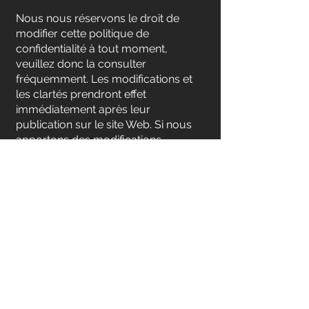
Nous nous réservons le droit de
modifier cette politique de
confidentialité à tout moment,
veuillez donc la consulter
fréquemment. Les modifications et
les clartés prendront effet
immédiatement après leur
publication sur le site Web. Si nous
apportons des modifications
importantes à cette politique, nous
vous informerons ici qu'elle a été
mise à jour, afin que vous sachiez
quelles informations nous
collectons, comment nous les
utilisons et dans quelles
circonstances, le cas échéant, nous
utilisons et/ou communiquons .
Si vous ne souhaitez plus que nous
traitions vos données, veuillez nous