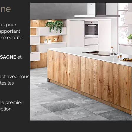
ine
as pour
 apportant
 une écoute
s SAGNE
et
act avec nous
tes les
 le premier
ption.