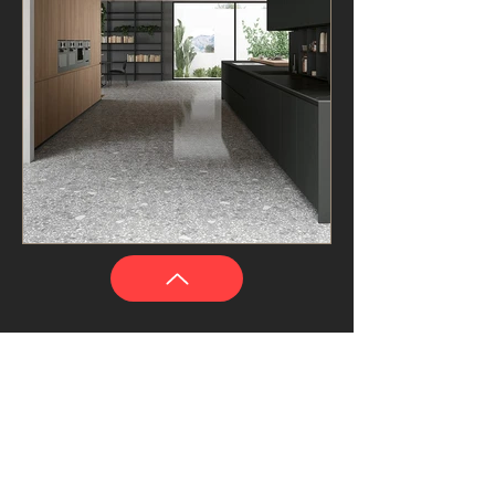
300 avenue du Général de
Gaulle
83300 Draguignan
mvmcuisine@gmail.com